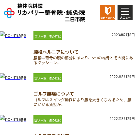
交通事故治療
対応症例
2023年2月8日
症状一覧
腰の症状
店舗情報
腰椎ヘルニアについて
初回専用
再診専用
腰椎は背骨の腰の部分にあたり、5つの椎骨とその間にあ
るクッション...
ダイヤル
ダイヤル
2022年3月29日
症状一覧
腰の症状
閉じる
ゴルフ腰痛について
ゴルフはスイング動作により腰を大きくひねるため、腰
にかかる負担が...
2022年3月29日
症状一覧
腰の症状